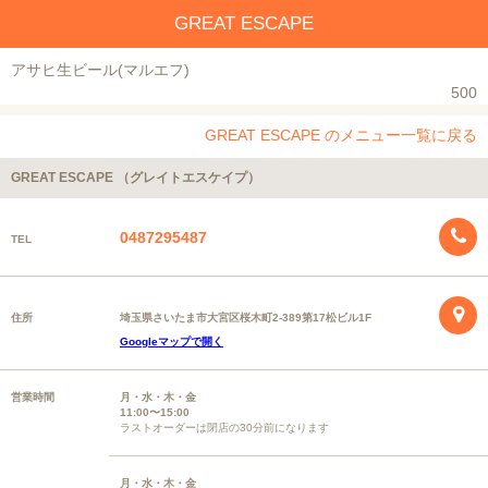
GREAT ESCAPE
アサヒ生ビール(マルエフ)
500
GREAT ESCAPE のメニュー一覧に戻る
GREAT ESCAPE （グレイトエスケイプ）
0487295487
TEL
住所
埼玉県さいたま市大宮区桜木町2-389第17松ビル1F
Googleマップで開く
営業時間
月・水・木・金
11:00〜15:00
ラストオーダーは閉店の30分前になります
月・水・木・金